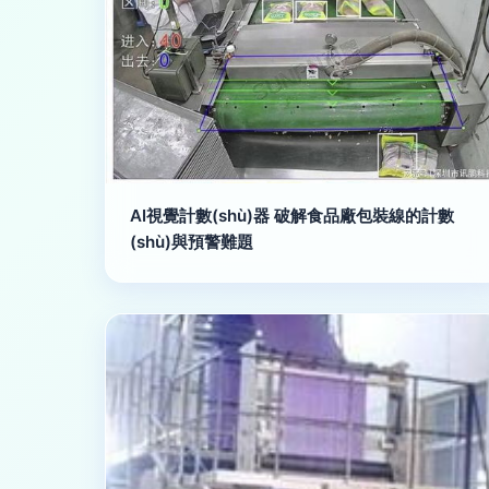
AI視覺計數(shù)器 破解食品廠包裝線的計數
(shù)與預警難題