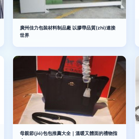
廣州佳力包裝材料制品廠 以膠帶品質(zhì)連接
世界
母親節(jié)包包推薦大全｜溫暖又體面的禮物指