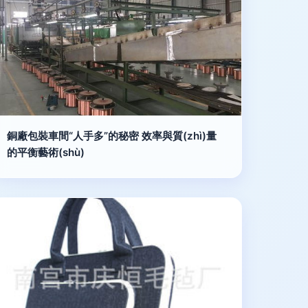
銅廠包裝車間“人手多”的秘密 效率與質(zhì)量
的平衡藝術(shù)