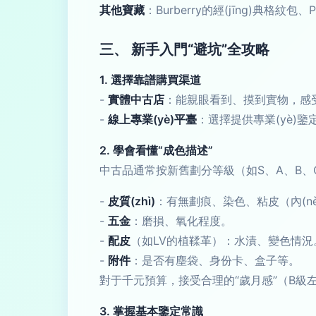
其他寶藏
：Burberry的經(jīng)典格紋
三、 新手入門“避坑”全攻略
1. 選擇靠譜購買渠道
-
實體中古店
：能親眼看到、摸到實物，感受成
-
線上專業(yè)平臺
：選擇提供專業(yè)
2. 學會看懂“成色描述”
中古品通常按新舊劃分等級（如S、A、B、C
-
皮質(zhì)
：有無劃痕、染色、粘皮（內(nè
-
五金
：磨損、氧化程度。
-
配皮
（如LV的植鞣革）：水漬、變色情況
-
附件
：是否有塵袋、身份卡、盒子等。
對于千元預算，接受合理的“歲月感”（B級左
3. 掌握基本鑒定常識