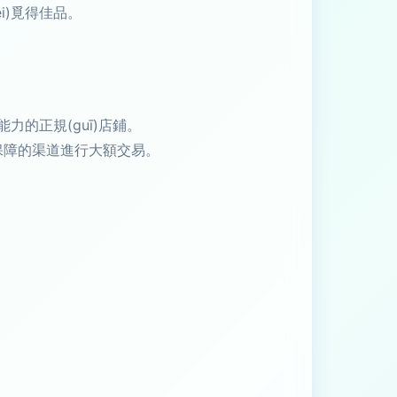
èi)覓得佳品。
力的正規(guī)店鋪。
保障的渠道進行大額交易。