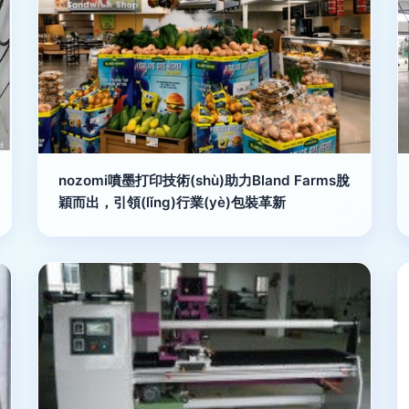
nozomi噴墨打印技術(shù)助力Bland Farms脫
穎而出，引領(lǐng)行業(yè)包裝革新