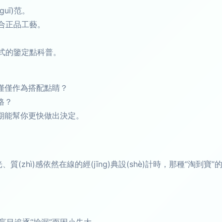
uī)范。
符合正品工藝。
款式的鑒定點科普。
僅僅作為搭配點睛？
格？
期能幫你更快做出決定。
、質(zhì)感依然在線的經(jīng)典設(shè)計時，那種“