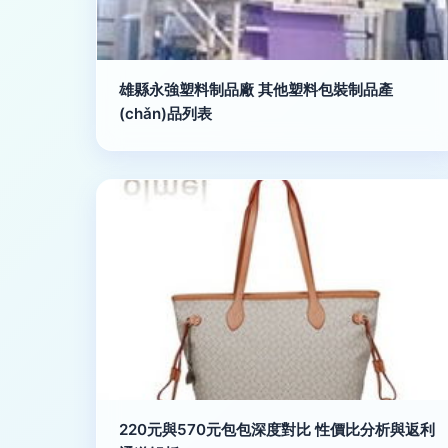
雄縣永強塑料制品廠 其他塑料包裝制品產
(chǎn)品列表
220元與570元包包深度對比 性價比分析與返利