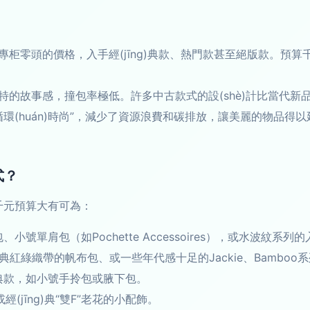
零頭的價格，入手經(jīng)典款、熱門款甚至絕版款。預算千元，
的故事感，撞包率極低。許多中古款式的設(shè)計比當代新品更
環(huán)時尚”，減少了資源浪費和碳排放，讓美麗的物品得以延續
式？
，千元預算大有可為：
號單肩包（如Pochette Accessoires），或水波紋系列
ng)典紅綠織帶的帆布包、或一些年代感十足的Jackie、Bamboo
)典款，如小號手拎包或腋下包。
經(jīng)典“雙F”老花的小配飾。