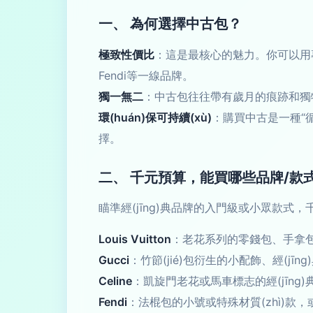
一、 為何選擇中古包？
極致性價比
：這是最核心的魅力。你可以用專柜
Fendi等一線品牌。
獨一無二
：中古包往往帶有歲月的痕跡和獨特
環(huán)保可持續(xù)
：購買中古是一種“循
擇。
二、 千元預算，能買哪些品牌/款
瞄準經(jīng)典品牌的入門級或小眾款式
Louis Vuitton
：老花系列的零錢包、手拿包、小
Gucci
：竹節(jié)包衍生的小配飾、經(jī
Celine
：凱旋門老花或馬車標志的經(jīng
Fendi
：法棍包的小號或特殊材質(zhì)款，或