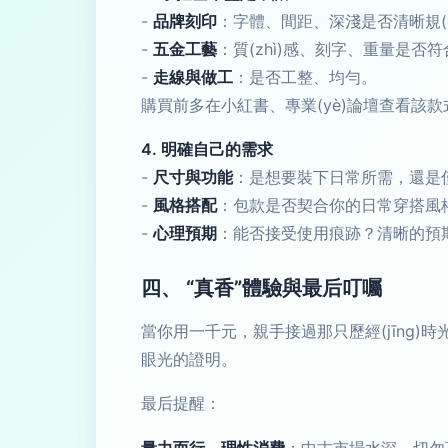
-
品牌刻印
：字體、間距、深淺是否清晰規(g
-
五金工藝
：質(zhì)感、刻字、重量是否
-
走線與做工
：是否工整、均勻。
購買前多在小紅書、專業(yè)論壇查看該
4. 明確自己的需求
-
尺寸與功能
：是想要裝下日常所需，還是
-
風格搭配
：包款是否契合你的日常穿搭風
-
心理預期
：能否接受使用痕跡？清晰的預
四、 “真香”體驗與最后叮囑
當你用一千元，親手接過那只歷經(jīng)時光
眼光的證明。
最后提醒：