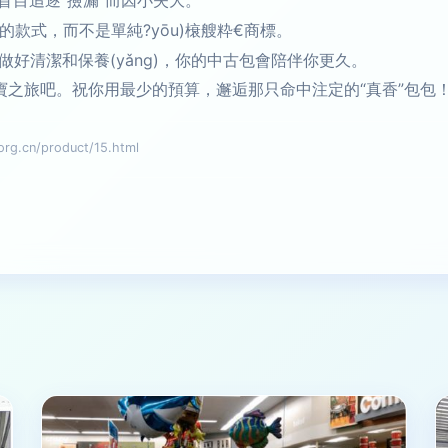
盲目追逐“撿漏”而因小失大。
款式，而不是單純?yōu)榱艘粋€商標。
做好清潔和保養(yǎng)，你的中古包會陪伴你更久。
尋寶之旅吧。祝你用最少的預算，邂逅那只命中注定的“真香”包包
.cn/product/15.html