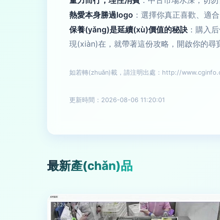
量力而行，理性消費
：中古市場水深，切勿
熱愛本身勝過logo
：選擇你真正喜歡、適合的
保養(yǎng)是延續(xù)價值的秘訣
：購入后
現(xiàn)在，就帶著這份攻略，開啟你的
如若轉(zhuǎn)載，請注明出處：http://www.cginfo.org
更新時間：2026-08-06 11:20:01
最新產(chǎn)品