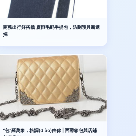
商務出行好搭檔 慶恒毛氈手提包，防劃護具新選
擇
“包”羅萬象，格調(diào)由你 | 西爵箱包與店鋪