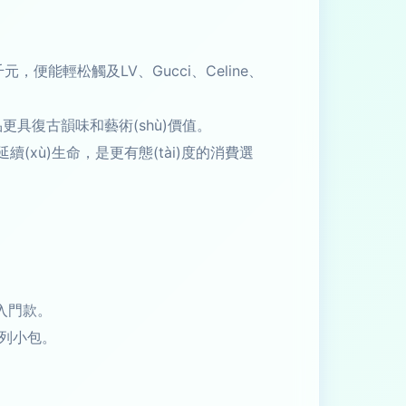
便能輕松觸及LV、Gucci、Celine、
具復古韻味和藝術(shù)價值。
(xù)生命，是更有態(tài)度的消費選
的入門款。
系列小包。