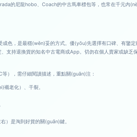
包、Prada的尼龍hobo、Coach的中古馬車標包等，也常在千元內(n
色，是最穩(wěn)妥的方式。優(yōu)先選擇有口碑、有鑒定能
鑒定、支持退換貨的知名中古電商或App。切勿在個人賣家或缺乏
等），需仔細閱讀描述，重點關(guān)注：
i)襯老化）、干裂。
。
右）是淘到好貨的關(guān)鍵。